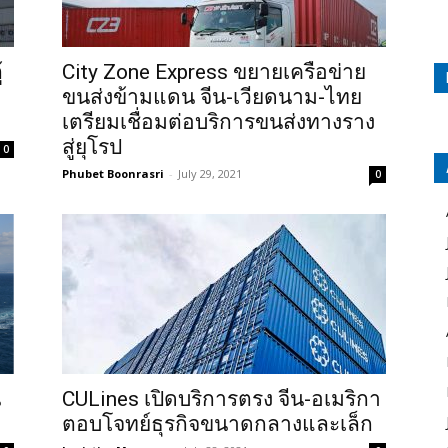
้
City Zone Express ขยายเครือข่าย
ขนส่งข้ามแดน จีน-เวียดนาม-ไทย
เตรียมเชื่อมต่อบริการขนส่งทางราง
สู่ยุโรป
0
Phubet Boonrasri
-
July 29, 2021
0
น
CULines เปิดบริการตรง จีน-อเมริกา
ตอบโจทย์ธุรกิจขนาดกลางและเล็ก