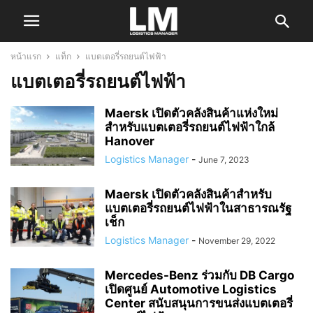
หน้าแรก
แท็ก
แบตเตอรี่รถยนต์ไฟฟ้า
แบตเตอรี่รถยนต์ไฟฟ้า
Maersk เปิดตัวคลังสินค้าแห่งใหม่
สำหรับแบตเตอรี่รถยนต์ไฟฟ้าใกล้
Hanover
Logistics Manager
-
June 7, 2023
Maersk เปิดตัวคลังสินค้าสำหรับ
แบตเตอรี่รถยนต์ไฟฟ้าในสาธารณรัฐ
เช็ก
Logistics Manager
-
November 29, 2022
Mercedes-Benz ร่วมกับ DB Cargo
เปิดศูนย์ Automotive Logistics
Center สนับสนุนการขนส่งแบตเตอรี่