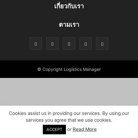
เกี่ยวกับเรา
ตามเรา
© Copyright Logistics Manager
Cookies assist us in providing our services. By using our
services you agree that we use cookies.
or
Read More
ACCEPT