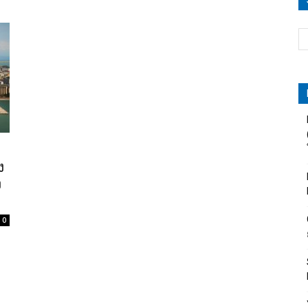
ง
ง
0