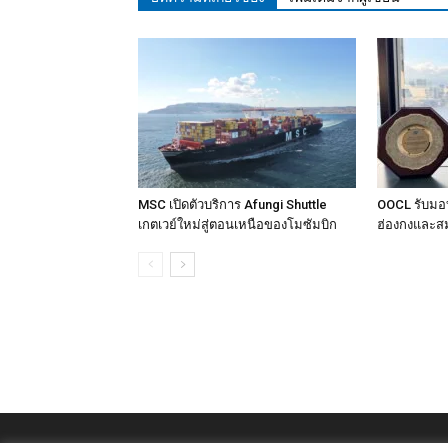
MSC เปิดตัวบริการ Afungi Shuttle
OOCL รับมอบ
เกตเวย์ใหม่สู่ตอนเหนือของโมซัมบิก
ฮ่องกงและสม