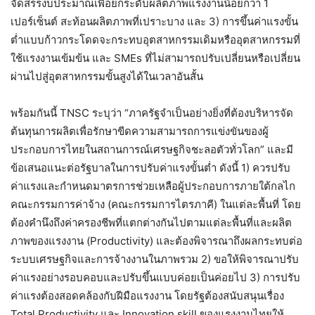
จัดสรรงบประมาณเพื่อยกระดับผลิตภาพแรงงานน้อยกว่า 1
เปอร์เซ็นต์ สะท้อนผลิตภาพที่เปราะบาง และ 3) การขึ้นค่าแรงขั้น
ต่ำแบบก้าวกระโดดจะกระทบอุตสาหกรรมเดิมหรืออุตสาหกรรมที่
ใช้แรงงานเข้มข้น และ SMEs ที่ไม่สามารถปรับเปลี่ยนหรือเปลี่ยน
ผ่านไปสู่อุตสาหกรรมขั้นสูงได้ในเวลาอันสั้น
พร้อมกันนี้ TNSC ระบุว่า “ภาครัฐจำเป็นอย่างยิ่งที่ต้องบริหารจัด
ต้นทุนการผลิตเพื่อรักษาขีดความสามารถการแข่งขันของผู้
ประกอบการไทยในสถานการณ์เศรษฐกิจชะลอตัวทั่วโลก” และมี
ข้อเสนอแนะต่อรัฐบาลในการปรับค่าแรงขั้นต่ำ ดังนี้ 1) ควรปรับ
ค่าแรงและกำหนดมาตรการช่วยเหลือผู้ประกอบการภายใต้กลไก
คณะกรรมการค่าจ้าง (คณะกรรมการไตรภาคี) ในแต่ละพื้นที่ โดย
ต้องคำนึงถึงค่าครองชีพที่แตกต่างกันไปตามแต่ละพื้นที่และผลิต
ภาพของแรงงาน (Productivity) และต้องพิจารณาถึงผลกระทบต่อ
ระบบเศรษฐกิจและการจ้างงานในภาพรวม 2) ขอให้พิจารณาปรับ
ค่าแรงอย่างรอบคอบและปรับขึ้นแบบค่อยเป็นค่อยไป 3) การปรับ
ค่าแรงต้องสอดคล้องกับฝีมือแรงงาน โดยรัฐต้องสนับสนุนเรื่อง
Total Productivity และ Innovation skill ของแรงงานไทยให้