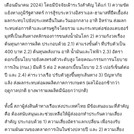
เดือนมีนาคม 2024) โดยมีปัจจัยเฝ้าระวังสำคัญ ได้แก่ 1) ความขัด
แย้งทางภูมิรัฐศาสตร์ การสู้รบระหว่างอิสราเอล-ฮามาสที่ยืดเยื้อส่ง
ผลกระทบไปยังประเทศอื่นในตะวันออกกลาง อาทิ อิหร่าน ส่งผลก
ระทบต่อการค้าและเศรษฐกิจโดยรวม และกระทบต่อช่องแคบฮอร์
มุสที่เป็นเส้นทางหลักของการขนส่งน้ำมันโลก 2) ความกังวลเรื่อง
ต้นทุนภาคการผลิต ประกอบด้วย 2.1) ค่าแรงขั้นต่ำ ที่ปรับตัวเป็น
400 บาท 2.2) ต้นทุนพลังงาน อาทิ น้ำมันและไฟฟ้า 2.3) อัตรา
ดอกเบี้ยนโยบายยังคงทรงตัวระดับสูง โดยคณะกรรมการนโยบาย
การเงิน (กนง.) มีมติ 5 ต่อ 2 คงดอกเบี้ยนโยบาย 2.5 เปอร์เซ็นต์ต่อ
ปี และ 2.4) ค่าระวางเรือ ปรับตัวสูงขึ้นทุกเส้นทาง 3) ปัญหาภัย
แล้ง ส่งผลกระทบต่อผลผลิตภาคการเกษตร (ผลไม้ออกช้ากว่า
ฤดูกาลปกติ ยางพาราผลผลิตมีน้อยกว่าปกติ)
ทั้งนี้ สภาผู้ส่งสินค้าทางเรือแห่งประเทศไทย มีข้อเสนอแนะที่สำคัญ
คือ ต้องสนับสนุนและช่วยเหลือให้ผู้ส่งออกทำประกันความเสี่ยง
สำคัญ ประกอบด้วย 1) ความเสี่ยงอัตราแลกเปลี่ยน เพื่อรองรับ
ความผันผวนของตลาดการเงินในช่วงปลายปี และ 2) ความเสี่ยง