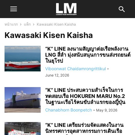
หน้าแรก
แท็ก
Kawasaki Kisen Kaisha
Kawasaki Kisen Kaisha
“K” LINE ลงนามสัญญาต่อเรือพลังงาน
LNG สี่ลำ มุ่งสนับสนุนการขนส่งรถยนต์
ในยุโรป
Viboonwat Chaidamrongrittikul
-
June 12, 2026
“K” LINE ประสบความสำเร็จในการ
ทดสอบเรือ HOKUREN MARU No.2
ในฐานะเรือไร้คนขับลำแรกของญี่ปุ่น
Chanabhorn Boonpetch
-
May 9, 2026
“K” LINE เตรียมร่วมจัดแสดงในงาน
นิทรรศการอุตสาหกรรมการเดินเรือ