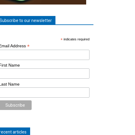
Subscribe to our newsletter
*
indicates required
*
Email Address
First Name
Last Name
recent articles