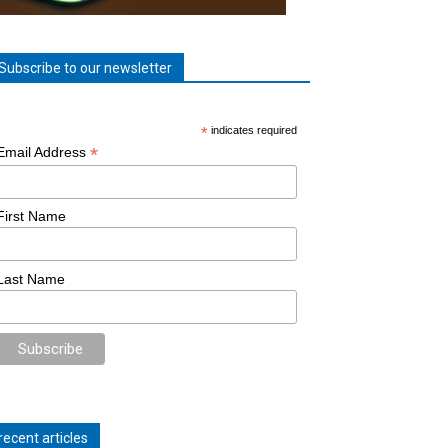
Subscribe to our newsletter
*
indicates required
*
Email Address
First Name
Last Name
recent articles