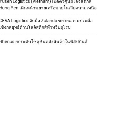
Yusen Logistics (Vietnam) เปิดตัวศูนย์โลจิสติกส์
Hung Yen เดินหน้าขยายเครือข่ายในเวียดนามเหนือ
CEVA Logistics จับมือ Zalando ขยายความร่วมมือ
เชิงกลยุทธ์ด้านโลจิสติกส์ทั่วทวีปยุโรป
Rhenus ยกระดับโซลูชันคลังสินค้าในฟิลิปปินส์