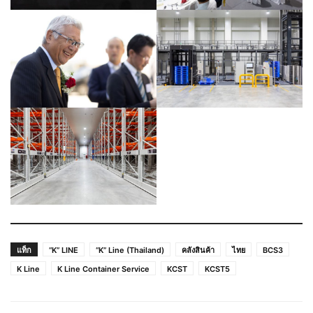
แท็ก
“K” LINE
“K” Line (Thailand)
คลังสินค้า
ไทย
BCS3
K Line
K Line Container Service
KCST
KCST5