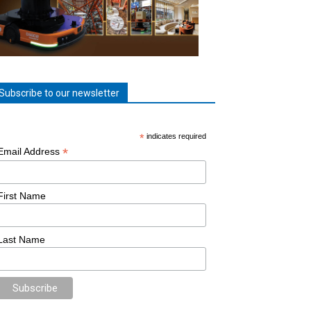
Subscribe to our newsletter
*
indicates required
*
Email Address
First Name
Last Name