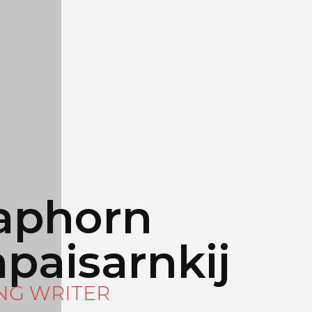
aphorn
paisarnkij
NG WRITER