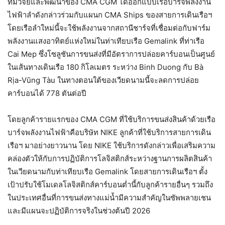
ทีมวิจัยและพัฒนาของ CMA CGM ได้ออกแบบเรือบาร์จพลังงาน
ไฟฟ้าลำดังกล่าวร่วมกับแผนก CMA Ships ของสายการเดินเรือฯ
โดยเรือลำใหม่นี้จะใช้พลังงานจากสถานีชาร์จที่เชื่อมต่อกับฟาร์ม
พลังงานแสงอาทิตย์แห่งใหม่ในท่าเทียบเรือ Gemalink ที่ท่าเรือ
Cai Mep ซึ่งโซลูชันการขนส่งที่มีอัตราการปล่อยคาร์บอนเป็นศูนย์
ในเส้นทางเดินเรือ 180 กิโลเมตร ระหว่าง Binh Duong กับ Bà
Rịa-Vũng Tàu ในทางตอนใต้ของเวียดนามนี้จะลดการปล่อย
คาร์บอนได้ 778 ตันต่อปี
โดยลูกค้ารายแรกของ CMA CGM ที่ใช้บริการขนส่งสินค้าด้วยเรือ
บาร์จพลังงานไฟฟ้าคือบริษัท NIKE ลูกค้าที่ใช้บริการสายการเดิน
เรือฯ มาอย่างยาวนาน โดย NIKE ใช้บริการดังกล่าวเพื่อเสริมความ
คล่องตัวให้กับการปฏิบัติการโลจิสติกส์ระหว่างฐานการผลิตสินค้า
ในเวียดนามกับท่าเทียบเรือ Gemalink โดยสายการเดินเรือฯ ตั้ง
เป้าปรับใช้โมเดลโลจิสติกส์คาร์บอนต่ำนี้กับลูกค้ารายอื่นๆ รวมถึง
ในประเทศอื่นที่การขนส่งทางแม่น้ำมีความสำคัญในซัพพลายเชน
และมีแผนจะปฏิบัติการจริงในช่วงต้นปี 2026