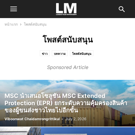
หน้าแรก
โพสต์สนับสนุน
โพสต์สนับสนุน
ข่าว
บทความ
โพสต์สนับสนุน
Sponsored Article
MSC นำเสนอโซลูชัน MSC Extended
Protection (EPR) ยกระดับความคุ้มครองสินค้า
ของผู้ขนส่งชาวไทยไปอีกขั้น
Viboonwat Chaidamrongrittikul
-
July 2, 2026