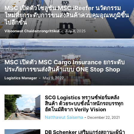
MSC เปิดตัวโซลูชัน MSC iReefer นวัตกรรม
ใหม่ที่ยกระดับการขนส่งสินค้าควบคุมอุณหภูมิขึ้น
ไปอีกขั้น
Viboonwat Chaidamrongrittikul
-
July 8, 2025
MSC เปิดตัว MSC Cargo Insurance ยกระดับ
ประภัยการขนส่งสินค้าแบบ ONE Stop Shop
Logistics Manager
-
May 9, 2022
SCG Logistics ทรานซ์ฟอร์มคลัง
สินค้า ด้วยระบบชั่งน้ำหนักรถบรรทุก
อัตโนมัติจาก Verily Vision
Natthawut Saisema
-
December 22, 2021
DB Schenker เสริมแกร่งสถานะผู้นำ