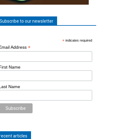
Subscribe to our newsletter
*
indicates required
*
Email Address
First Name
Last Name
recent articles