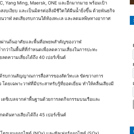
C, Yang Ming, Maersk, ONE และอีกมากมาย พร้อมเป้า
งียบ และเป็นมิตรต่อสิ่งมีชีวิตใต้ผืนน้ำยิ่งขึ้น ด้วยพันธกิจ
รชนวาฬ ลดเสียงรบกวนใต้ท้องทะเล และลดมลพิษทางอากาศ
งผ่านถิ่นอาศัยและพื้นที่อพยพสำคัญของวาฬ
ต่ำกว่าในพื้นที่ที่กำหนดเพื่อลดความเสี่ยงในการปะทะ
ลดความเสี่ยงได้ถึง 40 เปอร์เซ็นต์
่ได้รบกวนสัญญาณการสื่อสารของสัตว์ทะเล ขัดขวางการ
โดยเฉพาะวาฬที่มีประสาทรับรู้ที่ยอดเยี่ยม ทำให้คลื่นเสียงมี
2 เดซิเบลจากค่าพื้นฐานด้วยการลดกิจกรรมบนเรือและ
ดดันทางเสียงได้ถึง 45 เปอร์เซ็นต์
ไนโตรเจนออกไซด์ (NOx) และซัลเฟอร์ออกไซด์ (SOx)