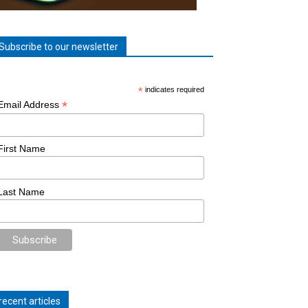
Subscribe to our newsletter
*
indicates required
*
Email Address
First Name
Last Name
recent articles