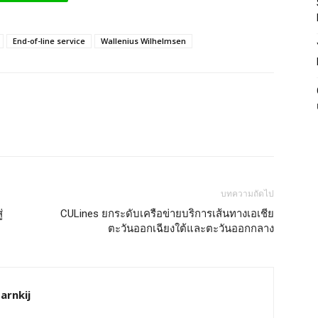
End-of-line service
Wallenius Wilhelmsen
บทความถัดไป
่
CULines ยกระดับเครือข่ายบริการเส้นทางเอเชีย
ตะวันออกเฉียงใต้และตะวันออกกลาง
arnkij