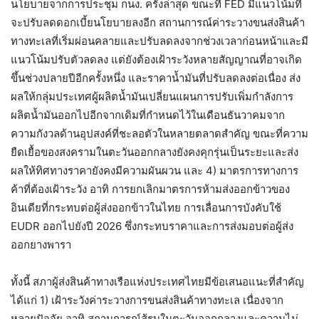
นโยบายจากการประชุม กนง. ครั้งล่าสุด ขณะที่ FED มีแนวโน้มที่
จะปรับลดดอกเบี้ยนโยบายลงอีก สถานการณ์ค่าระวางขนส่งสินค้า
ทางทะเลที่เริ่มผ่อนคลายและปรับลดลงจากช่วงเวลาก่อนหน้าและมี
แนวโน้มปรับตัวลดลง แต่ยังต้องเฝ้าระวังหลายสัญญาณที่อาจเกิด
ขึ้นช่วงปลายปีอีกครั้งหนึ่ง และราคาน้ำมันที่ปรับลดลงต่อเนื่อง ส่ง
ผลให้กลุ่มประเทศผู้ผลิตน้ำมันเปลี่ยนแผนการปรับเพิ่มกำลังการ
ผลิตน้ำมันออกไปอีกจากเดิมที่กำหนดไว้ในเดือนธันวาคมจาก
ความกังวลด้านอุปสงค์ที่ชะลอตัวในหลายตลาดสำคัญ ขณะที่ความ
ยืดเยื้อของสงครามในตะวันออกกลางยังคงคุกรุ่นเป็นระยะและส่ง
ผลให้ทิศทางราคายังคงมีความผันผวน และ 4) มาตรการทางการ
ค้าที่ต้องเฝ้าระวัง อาทิ การยกเลิกมาตรการห้ามส่งออกข้าวของ
อินเดียที่กระทบต่อผู้ส่งออกข้าวในไทย การเลื่อนการบังคับใช้
EUDR ออกไปยังปี 2026 ซึ่งกระทบราคาและการส่งมอบต่อผู้ส่ง
ออกยางพารา
ทั้งนี้ สภาผู้ส่งสินค้าทางเรือแห่งประเทศไทยมีข้อเสนอแนะที่สำคัญ
ได้แก่ 1) เฝ้าระวังค่าระวางการขนส่งสินค้าทางทะเล เนื่องจาก
หลายปัจจัย อาทิ สถานการณ์สู้รบในตะวันออกกลางและความไม่