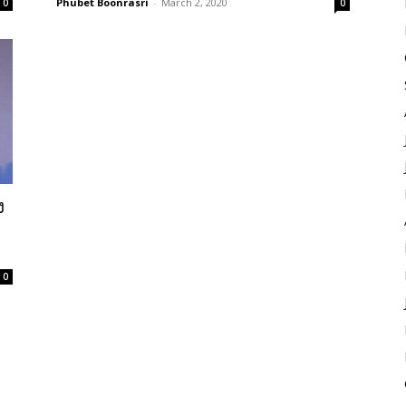
Phubet Boonrasri
-
March 2, 2020
0
0
ง
0