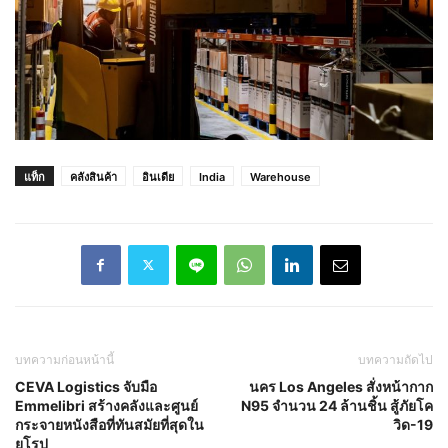
แท็ก
คลังสินค้า
อินเดีย
India
Warehouse
บทความก่อนหน้านี้
บทความถัดไป
CEVA Logistics จับมือ
นคร Los Angeles สั่งหน้ากาก
Emmelibri สร้างคลังและศูนย์
N95 จำนวน 24 ล้านชิ้น สู้ภัยโค
กระจายหนังสือที่ทันสมัยที่สุดใน
วิด-19
ยุโรป