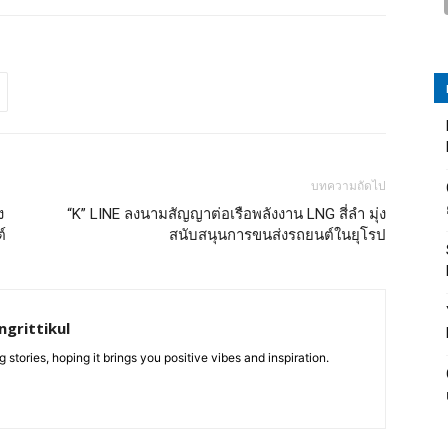
บทความถัดไป
ง
“K” LINE ลงนามสัญญาต่อเรือพลังงาน LNG สี่ลำ มุ่ง
์
สนับสนุนการขนส่งรถยนต์ในยุโรป
grittikul
 stories, hoping it brings you positive vibes and inspiration.