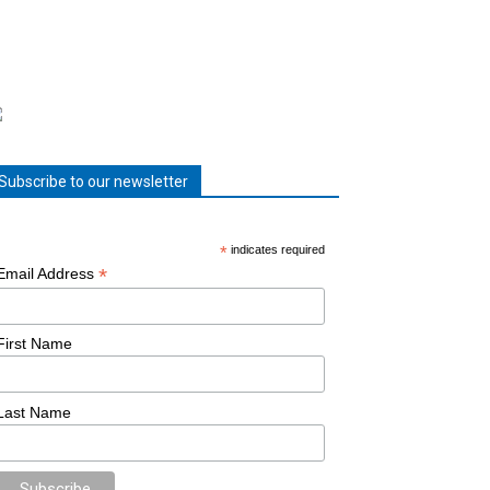
Subscribe to our newsletter
*
indicates required
*
Email Address
First Name
Last Name