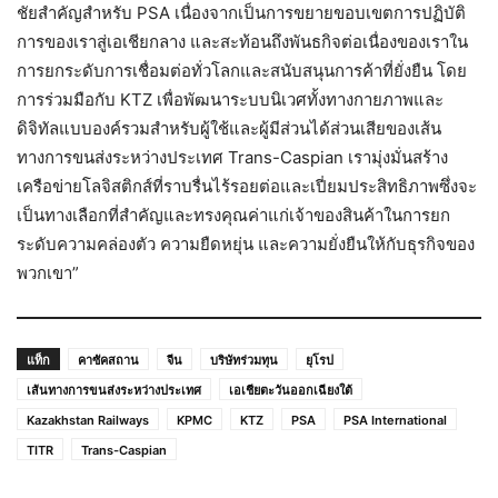
ชัยสำคัญสำหรับ PSA เนื่องจากเป็นการขยายขอบเขตการปฏิบัติ
การของเราสู่เอเชียกลาง และสะท้อนถึงพันธกิจต่อเนื่องของเราใน
การยกระดับการเชื่อมต่อทั่วโลกและสนับสนุนการค้าที่ยั่งยืน โดย
การร่วมมือกับ KTZ เพื่อพัฒนาระบบนิเวศทั้งทางกายภาพและ
ดิจิทัลแบบองค์รวมสำหรับผู้ใช้และผู้มีส่วนได้ส่วนเสียของเส้น
ทางการขนส่งระหว่างประเทศ Trans-Caspian เรามุ่งมั่นสร้าง
เครือข่ายโลจิสติกส์ที่ราบรื่นไร้รอยต่อและเปี่ยมประสิทธิภาพซึ่งจะ
เป็นทางเลือกที่สำคัญและทรงคุณค่าแก่เจ้าของสินค้าในการยก
ระดับความคล่องตัว ความยืดหยุ่น และความยั่งยืนให้กับธุรกิจของ
พวกเขา”
แท็ก
คาซัคสถาน
จีน
บริษัทร่วมทุน
ยุโรป
เส้นทางการขนส่งระหว่างประเทศ
เอเชียตะวันออกเฉียงใต้
Kazakhstan Railways
KPMC
KTZ
PSA
PSA International
TITR
Trans-Caspian