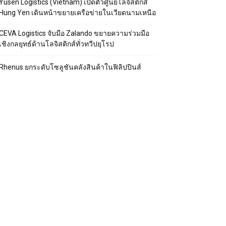
Yusen Logistics (Vietnam) เปิดตัวศูนย์โลจิสติกส์
Hung Yen เดินหน้าขยายเครือข่ายในเวียดนามเหนือ
CEVA Logistics จับมือ Zalando ขยายความร่วมมือ
เชิงกลยุทธ์ด้านโลจิสติกส์ทั่วทวีปยุโรป
Rhenus ยกระดับโซลูชันคลังสินค้าในฟิลิปปินส์