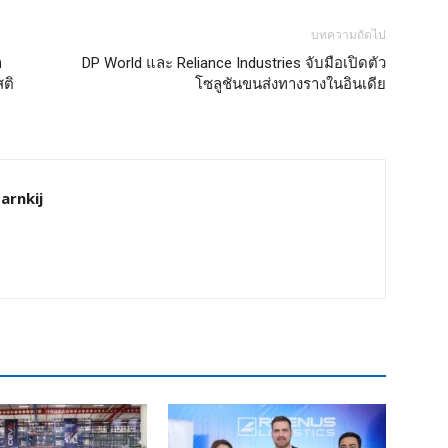
บทความถัดไป
ำ
DP World และ Reliance Industries จับมือเปิดตัว
สติ
โซลูชันขนส่งทางรางในอินเดีย
arnkij