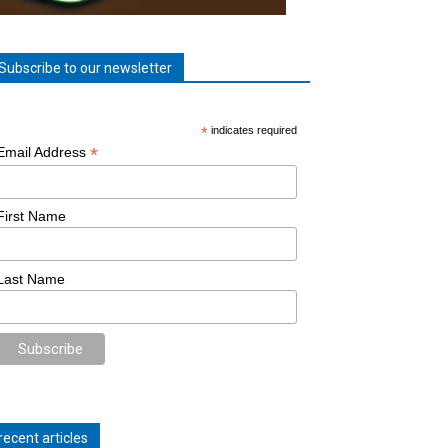
Subscribe to our newsletter
*
indicates required
*
Email Address
First Name
Last Name
recent articles