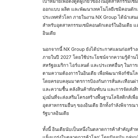
เป้าหมายเพื่อดึงดูดผู้เกี่ยวข้องในอุตสาหกรรมเซมิ
ออกแบบ ผลิต และพัฒนาเทคโนโลยีเซมิคอนดักเตอ
ประเทศทั่วโลก ภายในงาน NX Group ได้นำเสนอโซ
สำหรับอุตสาหกรรมเซมิคอนดักเตอร์ในอินเดีย แ
อินเดีย
นอกจากนี้ NX Group ยังได้ประกาศแผนก่อสร้างค
ภายในปี 2027 โดยใช้ประโยชน์จากความรู้ด้านโลจิส
สหรัฐอเมริกา ไอร์แลนด์ และประเทศอื่นๆ ในการสร
ตามความต้องการในอินเดีย เพื่อพัฒนาฟังก์ชันโล
โดยครอบคลุมมาตรการป้องกันการสั่นสะเทือนผ่
และความชื้น คลังสินค้าทัณฑ์บน และการจัดส่งสิ
มุ่งมั่นที่จะส่งเสริมโครงสร้างพื้นฐานโลจิสติกส
อุตสาหกรรมอื่นๆ ของอินเดีย อีกทั้งกำลังพิ
รัฐบาลอินเดีย
ทั้งนี้ อินเดียนับเป็นหนึ่งในตลาดการค้าสำคัญสำห
แข็งแกร่งในตลาดการค้าโลก’ โดยปัจจุบัน กลุ่มบร