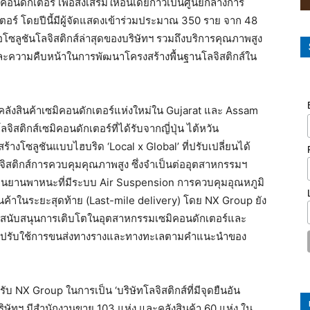
คอนดักเตอร์ เพื่อส่งเสริมให้อินเดียก้าวเป็นศูนย์กลางการ
ร์ โดยปีนี้มีผู้จัดแสดงเข้าร่วมประมาณ 350 ราย จาก 48
ลูชันโลจิสติกส์ล่าสุดของบริษัทฯ รวมถึงบริการคุณภาพสูง
ละความคืบหน้าในการพัฒนาโครงสร้างพื้นฐานโลจิสติกส์ใน
ลังสินค้าเซมิคอนดักเตอร์แห่งใหม่ใน Gujarat และ Assam
ติกส์เซมิคอนดักเตอร์ที่ได้รับจากญี่ปุ่น ไต้หวัน
้างโซลูชันแบบไฮบริด ‘Local x Global’ ที่ปรับเปลี่ยนได้
จิสติกส์การควบคุมคุณภาพสูง ซึ่งจำเป็นต่ออุตสาหกรรมฯ
านยานพาหนะที่มีระบบ Air Suspension การควบคุมอุณหภูมิ
นค้าในระยะสุดท้าย (Last-mile delivery) โดย NX Group ยัง
์เพื่อสนับสนุนการเติบโตในอุตสาหกรรมเซมิคอนดักเตอร์และ
จารณาปรับใช้การขนส่งทางรางและทางทะเลตามคำแนะนำของ
รับ NX Group ในการเป็น ‘บริษัทโลจิสติกส์ที่มีจุดยืนอัน
ิษัทฯ มีสำนักงานขาย 103 แห่ง และคลังสินค้า 60 แห่ง ใน