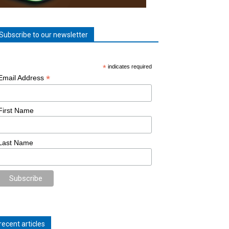
Subscribe to our newsletter
*
indicates required
*
Email Address
First Name
Last Name
recent articles