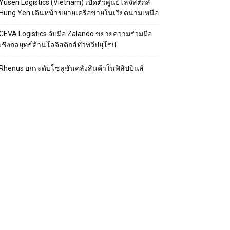
Yusen Logistics (Vietnam) เปิดตัวศูนย์โลจิสติกส์
Hung Yen เดินหน้าขยายเครือข่ายในเวียดนามเหนือ
CEVA Logistics จับมือ Zalando ขยายความร่วมมือ
เชิงกลยุทธ์ด้านโลจิสติกส์ทั่วทวีปยุโรป
Rhenus ยกระดับโซลูชันคลังสินค้าในฟิลิปปินส์