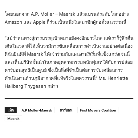
โดยนอกจาก A.P. Moller – Maersk แล้วแบรนด์ระดับโลกอย่าง
Amazon และ Apple ก็ร่วมเป็นหนึ่งในสมาชิกผู้ก่อตั้งแนวร่วมนี้
“แม้ว่าหนทางสู่การบรรลุเป้าหมายยังคงอีกยาวไกล แต่เราก็รู้สึกตื่น
เต้นในเวลาที่ได้เห็นว่ามีการขับเคลื่อนการดำเนินงานอย่างต่อเนื่อง
ดิฉันยินดีที่ Maersk ได้เข้าร่วมกับแผนงานริเริ่มที่แข็งแกร่งเช่นนี้
และเห็นบริษัทชั้นนำในภาคอุตสาหกรรมหนักทุ่มเทให้กับการปล่อย
คาร์บอนสุทธิเป็นศูนย์ ซึ่งเป็นสิ่งที่จำเป็นต่อการขับเคลื่อนการ
ดำเนินงานด้านภูมิอากาศที่แท้จริงในทศวรรษนี้” Ms. Henriette
Hallberg Thygesen กล่าว
แท็ก
A.P Moller-Maersk
คาร์บอน
First Movers Coalition
Maersk