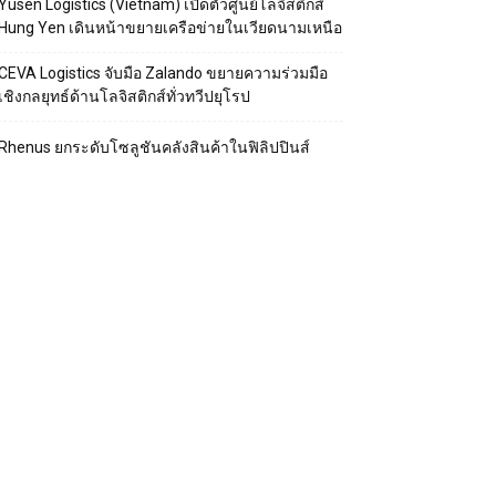
Yusen Logistics (Vietnam) เปิดตัวศูนย์โลจิสติกส์
Hung Yen เดินหน้าขยายเครือข่ายในเวียดนามเหนือ
CEVA Logistics จับมือ Zalando ขยายความร่วมมือ
เชิงกลยุทธ์ด้านโลจิสติกส์ทั่วทวีปยุโรป
Rhenus ยกระดับโซลูชันคลังสินค้าในฟิลิปปินส์