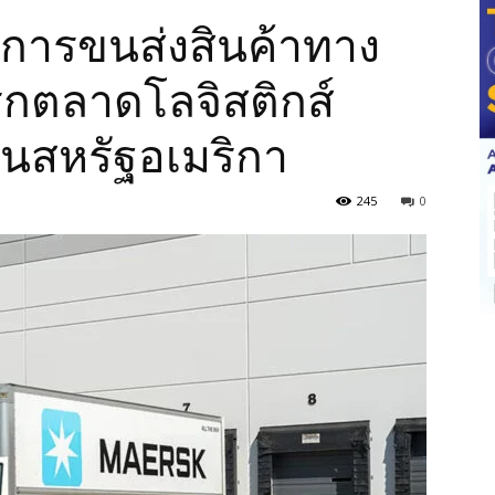
ิการขนส่งสินค้าทาง
ุกตลาดโลจิสติกส์
ในสหรัฐอเมริกา
245
0