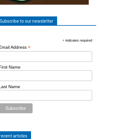
Subscribe to our newsletter
*
indicates required
*
Email Address
First Name
Last Name
recent articles