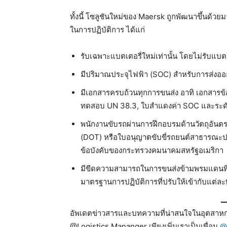
ทั้งนี้ โซลูชันใหม่ของ Maersk ถูกพัฒนาขึ้นด้ว
ในการปฏิบัติการ ได้แก่
รับเฉพาะแบตเตอรี่ใหม่เท่านั้น โดยไม่รับแบตเ
มีปริมาณประจุไฟฟ้า (SOC) สำหรับการส่งออกอย
มีเอกสารครบถ้วนทุกการขนส่ง อาทิ เอกสาร
ทดสอบ UN 38.3, ใบสำแดงค่า SOC และระดับวั
พนักงานขับรถผ่านการฝึกอบรมด้านวัตถุอัน
(DOT) หรือใบอนุญาตขับขี่รถยนต์สาธารณะป
ข้อบังคับของกระทรวงคมนาคมสหรัฐอเมริกา
มีขีดความสามารถในการขนส่งข้ามพรมแดนที่ค
มาตรฐานการปฏิบัติการที่ปรับให้เข้ากับแต่ละพ
อัพเดตข่าวสารและบทความที่น่าสนใจในอุตสาหกร
@Logistics Mananger เพียงเพิ่มเราเป็นเพื่อน
@