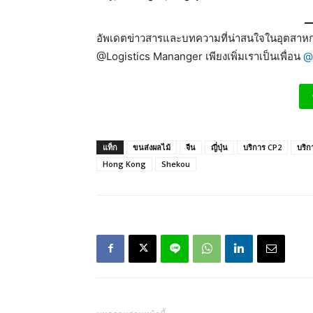
อัพเดตข่าวสารและบทความที่น่าสนใจในอุตสาหกร
@Logistics Mananger เพียงเพิ่มเราเป็นเพื่อน
@
แท็ก
ขนส่งผลไม้
จีน
ญี่ปุ่น
บริการ CP2
บริก
Hong Kong
Shekou