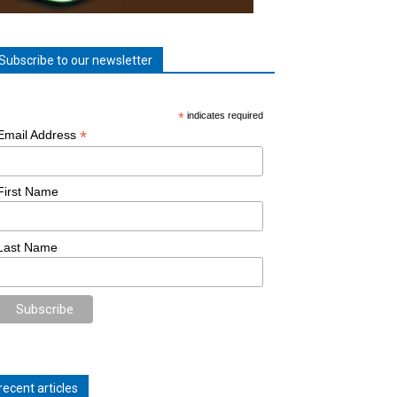
Subscribe to our newsletter
*
indicates required
*
Email Address
First Name
Last Name
recent articles