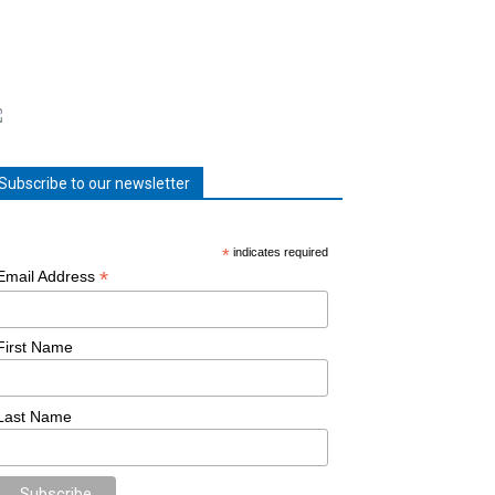
Subscribe to our newsletter
*
indicates required
*
Email Address
First Name
Last Name