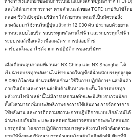
ทางการเงินที่เกี่ยวข้องกับการเปลี่ยนแปลงสภาพภูมิอากาศ (TCFD)
และได้นำมาตรการต่างๆ ตามคำแนะนำของ TCFD มาปรับใช้โดย
ตลอด ซึ่งในปัจจุบัน บริษัทฯ ได้นำยานพาหนะที่เป็นมิตรต่อสิ่ง
แวดล้อมมาใช้งานในญี่ปุ่นแล้วกว่า 12,000 คัน ประกอบด้วยยาน
พาหนะแบบไฮบริด รถบรรทุกพลังงานไฟฟ้า และรถบรรทุกไฟฟ้า
ระบบเซลล์เชื้อเพลิง เพื่อลดอัตราการปล่อยก๊าซ
คาร์บอนไดออกไซด์จากการปฏิบัติการของบริษัทฯ
เมื่อเดือนพฤษภาคมที่ผ่านมา NX China และ NX Shanghai ได้
เริ่มนำรถบรรทุกพลังงานไฟฟ้าขนาดใหญ่ซึ่งมีน้ำหนักบรรทุกสูงสุด
8,060 กิโลกรัม จำนวนสี่คันเข้ามาใช้ในการปฏิบัติการขนส่งสินค้า
ภายในเมืองและการขนส่งสินค้าเส้นทางระยะสั้น โดยรถบรรทุก
พลังงานไฟฟ้าเหล่านี้ไม่มีการปล่อยมลพิษและมีเสียงรบกวนน้อย
ทั้งยังสามารถเพิ่มประสิทธิภาพของการใช้เส้นทาง การจัดการการ
ใช้พลังงาน และการติดตามสถานะการปฏิบัติการแบบเรียลไทม์ได้
ผ่านระบบอัจฉริยะ และแพลตฟอร์มตรวจสอบจากระยะไกลบนรถ
บรรทุกด้วย โดยการปฏิบัติการรถบรรทุกพลังงานไฟฟ้าดังกล่าวจะ
ช่วยให้ทั้งสองบริษัทสามารถนำเสนอโซลูชันโลจิสติกส์สีเขียวที่มี