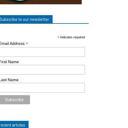
Subscribe to our newsletter
*
indicates required
*
Email Address
First Name
Last Name
recent articles