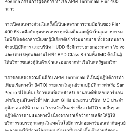
Poelma กรรมการผู้จัดการ ท่าเรือ APM Terminals Pier 400
กล่าว
การเปิดเลนทางด่วนในครั้งนี้เป็นผลจากการร่วมมือกันของ Pier
400 ที่ร่วมมือกับชุมชนรถบรรทุกท้องถิ่นและผู้นำในอุตสาหกรรม
ในพิธีเปิดดังกล่าวมีแขกผู้มีเกียรติเข้าร่วมมากมาย ทั้งตัวแทนจาก
ฝ่ายปฏิบัติการ และบริษัท HUDD ซึ่งมีการขยายกองรถจาก Volvo
และรถบรรทุกพลังงานไฟฟ้า BYD Class 8 รวมทั้ง IMC ซึ่งเป็นผู้
ให้บริการขนส่งตู้สินค้าเข้าและออกจากท่าเรือในสหรัฐอเมริกา
“เราขอแสดงความยินดีกับ APM Terminals ที่เป็นผู้ปฏิบัติการท่า
เทียบเรือทางน้ำ (MTO) รายแรกในศูนย์รวมปฏิบัติการท่าเรือ San
Pedro ที่ได้เพิ่มบริการเลนพิเศษสำหรับยานยนต์ที่ปล่อยคาร์บอน
เท่ากับศูนย์ในครั้งนี้” Mr. Jum Gillis ประธาน บริษัท IMC ประจำ
ภูมิภาคแปซิฟิก กล่าว “เราหวังเป็นอย่างยิ่งว่า MTO รายอื่นๆ จะ
ปฏิบัติการตามแนวทางนี้ เนื่องจากเราเชื่อว่าการเหลือให้ผู้ให้
บริการรถบรรทุกลงทุนในเทคโนโลยีการปล่อยคาร์บอนเท่ากับศูนย์
จะช่วยเร่งให้มีการใช้ยานยนต์เหล่านี้มากยิ่งขึ้น ซึ่งท้ายที่สุดจะ