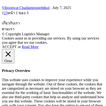
Viboonwat Chaidamrongrittikul
-
July 7, 2025
1
2
3
หน้า 1 ของ 3
เกี่ยวกับเรา
ตามเรา
© Copyright Logistics Manager
Cookies assist us in providing our services. By using our services
you agree that we use cookies.
ACCEPT
or
Read More
Close
Privacy Overview
This website uses cookies to improve your experience while you
navigate through the website. Out of these cookies, the cookies that
are categorized as necessary are stored on your browser as they are
essential for the working of basic functionalities of the website. We
also use third-party cookies that help us analyze and understand how
you use this website. These cookies will be stored in your browser
only with your consent. You also have the option to opt-out of these