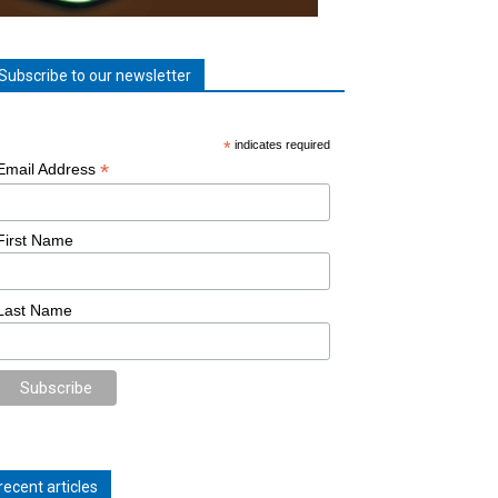
Subscribe to our newsletter
*
indicates required
*
Email Address
First Name
Last Name
recent articles