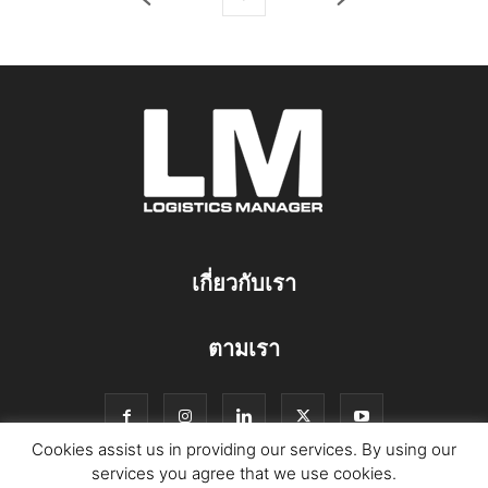
เกี่ยวกับเรา
ตามเรา
Cookies assist us in providing our services. By using our
services you agree that we use cookies.