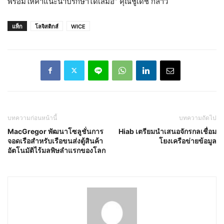
พร้อมให้คำแนะนำปรึกษาได้เสมอ” คุณชูเดช กล่าว
แท็ก
โลจิสติกส์
WICE
บทความก่อนหน้านี้
บทความถัดไป
MacGregor พัฒนาโซลูชั่นการ
Hiab เตรียมนำเสนอจักรกลเชื่อม
จอดเรือสำหรับเรือขนส่งตู้สินค้า
โยงเครือข่ายข้อมูล
อัตโนมัติไร้มลพิษลำแรกของโลก