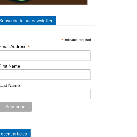
Subscribe to our newsletter
*
indicates required
*
Email Address
First Name
Last Name
recent articles