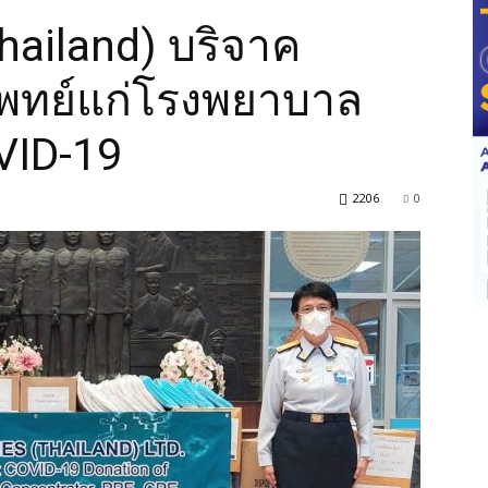
hailand) บริจาค
พทย์แก่โรงพยาบาล
VID-19
2206
0