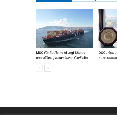
MSC เปิดตัวบริการ Afungi Shuttle
OOCL รับมอบ
เกตเวย์ใหม่สู่ตอนเหนือของโมซัมบิก
ฮ่องกงและสม