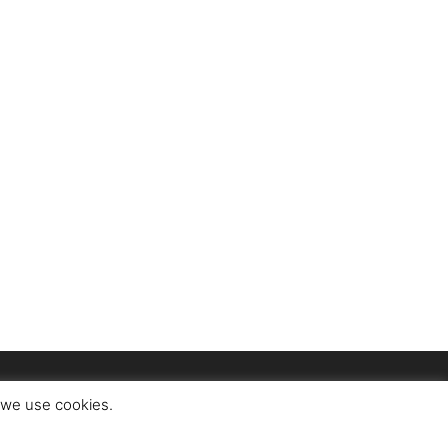
t we use cookies.
า
สมัครรับนิตยสาร
นโยบายความเป็นส่วนตัว
ข้อกำหนดการใช้งาน