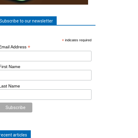
Subscribe to our newsletter
*
indicates required
*
Email Address
First Name
Last Name
recent articles