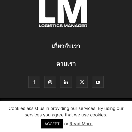
เกี่ยวกับเรา
ตามเรา
© Copyright Logistics Manager
Cookies assist us in providing our services. By using our
services you agree that we use cookies.
or
Read More
ACCEPT