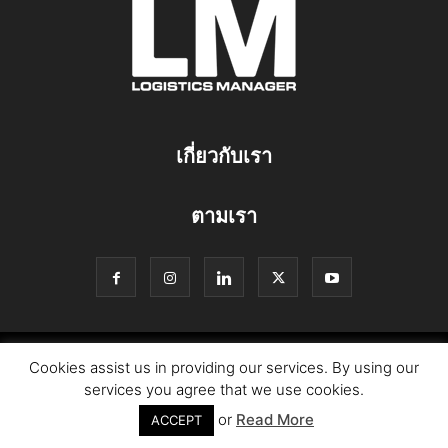
เกี่ยวกับเรา
ตามเรา
© Copyright Logistics Manager
Cookies assist us in providing our services. By using our
services you agree that we use cookies.
or
Read More
ACCEPT