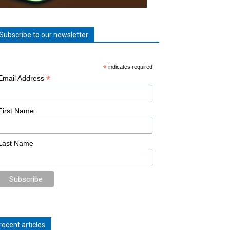
Subscribe to our newsletter
*
indicates required
*
Email Address
First Name
Last Name
recent articles