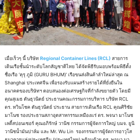
เมื่อเร็วๆ นี้ บริษัท
Regional Container Lines (RCL)
สายการ
เดินเรือชั้นนำระดับโลกสัญชาติไทย ได้จัดพิธีรับมอบพร้อมพิธีตั้ง
ชื่อเรือ ‘คุรุ ภูมิ (GURU BHUM)’ เรือขนส่งสินค้าลำใหม่ล่าสุด ณ
Shanghai ประเทศจีน เพื่อรองรับแผนสร้างรายได้ที่ยั่งยืนใน
อนาคตของบริษัทฯ ตอบสนองต่อเศรษฐกิจที่กำลังขยายตัว โดยมี
คุณสุเมธ ตันธุวนิตย์ ประธานคณะกรรมการบริหาร บริษัท RCL
ดร. ทวินโชค ตันธุวนิตย์ ประธาน สายการเดินเรือ RCL คุณศิริชัย
มาโนช รองประธานสภาอุตสาหกรรมเหมืองแร่ ดร. พจนา มาโนช
เลดี้สปอนเซอร์ คุณอภิรักษ์ วานิช กรรมการผู้จัดการใหญ่ บมจ. ยูนิ
วานิชน้ำมันปาล์ม และ Mr. Wu Lin รองกรรมการผู้จัดการอาวุโส
ธนาคารแห่งประเทศจีน (ประเทศไทย) พร้อมด้วย ดร. พจนา มา