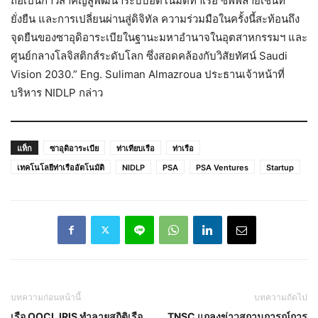
ถือเป็นก้าวสำคัญสู่พัฒนาระบบอัตโนมัติท่าเรือ ซัพพลายเชนที่
ยั่งยืน และการเปลี่ยนผ่านสู่ดิจิทัล ความร่วมมือในครั้งนี้สะท้อนถึง
จุดยืนของซาอุดิอาระเบียในฐานะมหาอำนาจในอุตสาหกรรมฯ และ
ศูนย์กลางโลจิสติกส์ระดับโลก ซึ่งสอดคล้องกับวิสัยทัศน์ Saudi
Vision 2030.” Eng. Suliman Almazroua ประธานเจ้าหน้าที่
บริหาร NIDLP กล่าว
แท็ก
ซาอุดิอาระเบีย
ท่าเทียบเรือ
ท่าเรือ
เทคโนโลยีท่าเรืออัตโนมัติ
NIDLP
PSA
PSA Ventures
Startup
บทความก่อนหน้านี้
บทความถัดไป
เรือ OOCL IRIS ทำลายสถิติเรือ
TNSC แถลงข่าวสถานการณ์การ