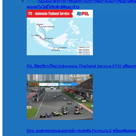
ทั้งหมด
กฎและมาตรการ
การขนส่งทางบก
การจัดการและการขนย้ายสินค
คม
เทคโนโลยี
โลจิกติกส์สัญญาจ้าง
PIL เปิดบริการใหม่ Indonesia Thailand Service (ITS) เสริมแกร่ง
DHL ขนส่งรถแข่งและอุปกรณ์การแข่งขัน Formula E พร้อมสนับสนุ