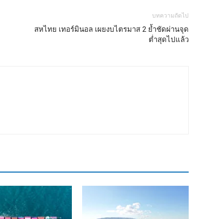
บทความถัดไป
สหไทย เทอร์มินอล เผยงบไตรมาส 2 ย้ำชัดผ่านจุด
ต่ำสุดไปแล้ว