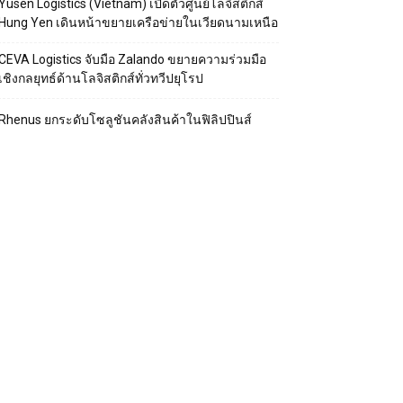
Yusen Logistics (Vietnam) เปิดตัวศูนย์โลจิสติกส์
Hung Yen เดินหน้าขยายเครือข่ายในเวียดนามเหนือ
CEVA Logistics จับมือ Zalando ขยายความร่วมมือ
เชิงกลยุทธ์ด้านโลจิสติกส์ทั่วทวีปยุโรป
Rhenus ยกระดับโซลูชันคลังสินค้าในฟิลิปปินส์