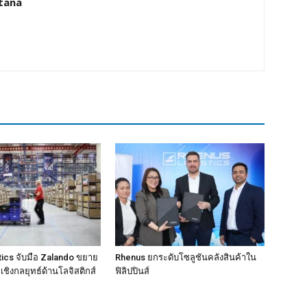
tana
ics จับมือ Zalando ขยาย
Rhenus ยกระดับโซลูชันคลังสินค้าใน
ชิงกลยุทธ์ด้านโลจิสติกส์
ฟิลิปปินส์