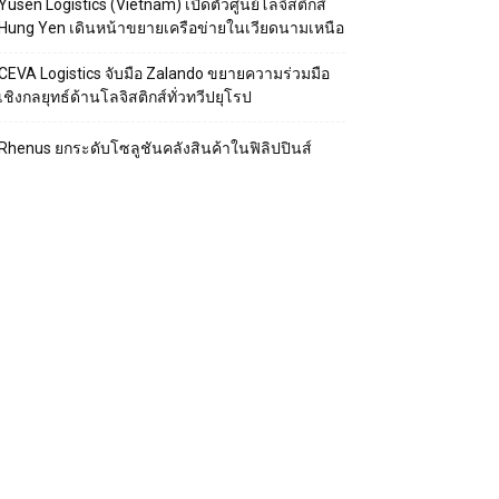
Yusen Logistics (Vietnam) เปิดตัวศูนย์โลจิสติกส์
Hung Yen เดินหน้าขยายเครือข่ายในเวียดนามเหนือ
CEVA Logistics จับมือ Zalando ขยายความร่วมมือ
เชิงกลยุทธ์ด้านโลจิสติกส์ทั่วทวีปยุโรป
Rhenus ยกระดับโซลูชันคลังสินค้าในฟิลิปปินส์