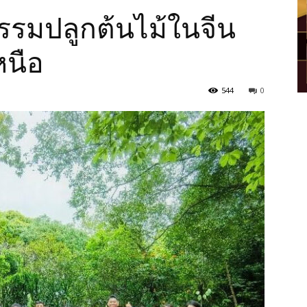
รรมปลูกต้นไม้ในจีน
นือ
544
0