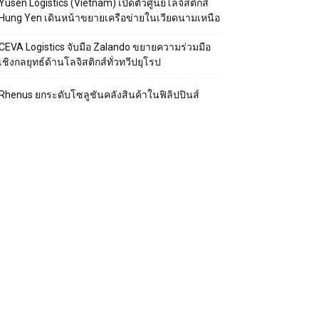
Yusen Logistics (Vietnam) เปิดตัวศูนย์โลจิสติกส์
Hung Yen เดินหน้าขยายเครือข่ายในเวียดนามเหนือ
CEVA Logistics จับมือ Zalando ขยายความร่วมมือ
เชิงกลยุทธ์ด้านโลจิสติกส์ทั่วทวีปยุโรป
Rhenus ยกระดับโซลูชันคลังสินค้าในฟิลิปปินส์